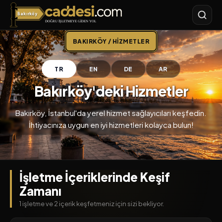
Bakırköy
Caddesi.com
BAKIRKÖY / HIZMETLER
TR
EN
DE
AR
Bakırköy'deki Hizmetler
Bakırköy, İstanbul'da yerel hizmet sağlayıcıları keşfedin.
İhtiyacınıza uygun en iyi hizmetleri kolayca bulun!
İşletme İçeriklerinde Keşif
Zamanı
1 işletme ve 2 içerik keşfetmeniz için sizi bekliyor.