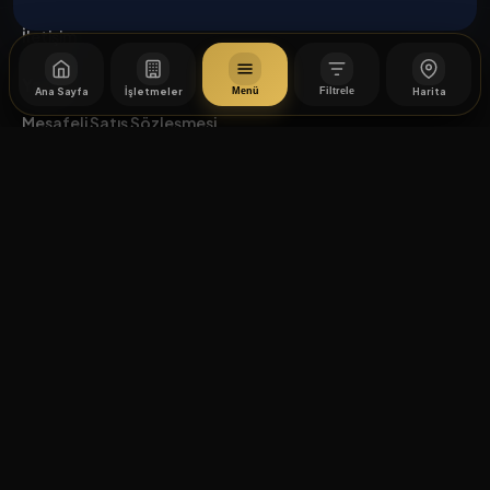
İletişim
Yasal
Ana Sayfa
İşletmeler
Harita
Menü
Filtrele
Mesafeli Satış Sözleşmesi
İptal / İade Koşulları
Hizmet Şartları
Gizlilik Politikası
Üyelik Sözleşmesi
Kişisel Veri Koruma
© 2026 Caddesi.com. Tüm hakları saklıdır.
Çerez Tercihleri