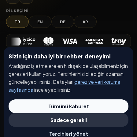
DIL SEÇIMI
TR
EN
DE
AR
Sizin için daha iyi bir rehber deneyimi
Keşfet
Aradığınız işletmelere en hızlı şekilde ulaşabilmeniz için
İşletmeler
çerezleri kullanıyoruz. Tercihlerinizi dilediğiniz zaman
Etkinlikler
güncelleyebilirsiniz. Detayları
çerez ve veri koruma
sayfasında
inceleyebilirsiniz.
Kampanyalar
Haberler
Tümünü kabul et
İşletme Başvurusu
Sadece gerekli
Kurumsal
Tercihleri yönet
Hakkımızda