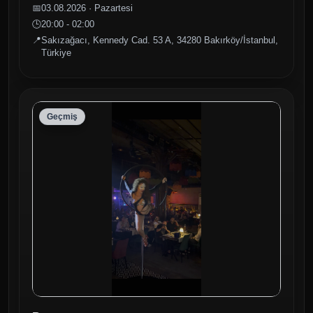
📅
03.08.2026 · Pazartesi
🕒
20:00 - 02:00
📍
Sakızağacı, Kennedy Cad. 53 A, 34280 Bakırköy/İstanbul,
Türkiye
Geçmiş