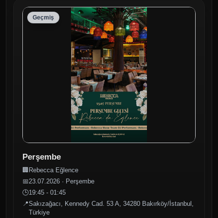
Geçmiş
Perşembe
🏢
Rebecca Eğlence
📅
23.07.2026 · Perşembe
🕒
19:45 - 01:45
📍
Sakızağacı, Kennedy Cad. 53 A, 34280 Bakırköy/İstanbul,
Türkiye