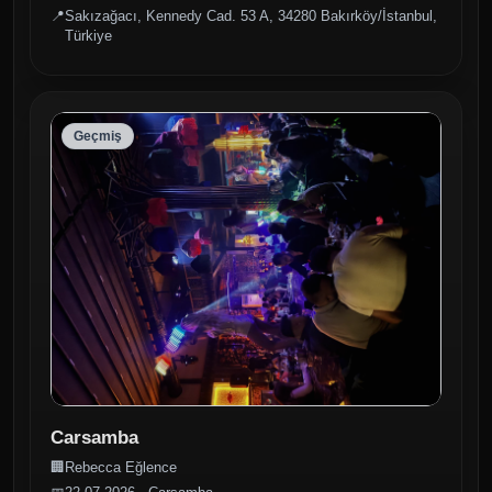
📍
Sakızağacı, Kennedy Cad. 53 A, 34280 Bakırköy/İstanbul,
Türkiye
Geçmiş
Carsamba
🏢
Rebecca Eğlence