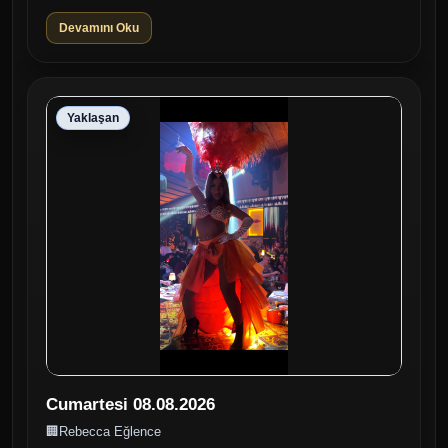
dans şovlarıyla Pazar gec...
Devamını Oku
Yaklaşan
Cumartesi 08.08.2026
🏢
Rebecca Eğlence