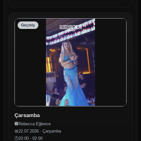
Geçmiş
Çarsamba
🏢
Rebecca Eğlence
📅
22.07.2026 · Çarşamba
🕒
20:00 - 02:00