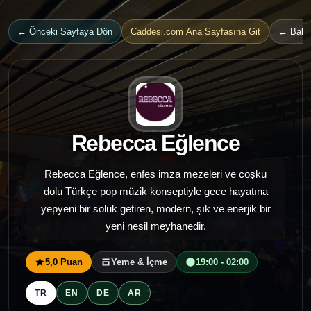
← Önceki Sayfaya Dön
Caddesi.com Ana Sayfasına Git
← Bakır
Rebecca Eğlence
Rebecca Eğlence, enfes imza mezeleri ve coşku
dolu Türkçe pop müzik konseptiyle gece hayatına
yepyeni bir soluk getiren, modern, şık ve enerjik bir
yeni nesil meyhanedir.
5,0 Puan
Yeme & İçme
19:00 - 02:00
TR
EN
DE
AR