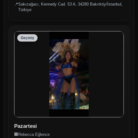
📍
Sakızağacı, Kennedy Cad. 53 A, 34280 Bakırköy/İstanbul,
Türkiye
Geçmiş
Pazartesi
🏢
Rebecca Eğlence