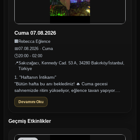
Cuma 07.08.2026
🏢
Rebecca Eğlence
📅
07.08.2026 · Cuma
🕒
20:00 - 02:00
📍
Sakızağacı, Kennedy Cad. 53 A, 34280 Bakırköy/İstanbul,
Türkiye
1. "Haftanın İntikamı"
"Bütün hafta bu anı beklediniz! 🔥 Cuma gecesi
sahnemizde ritim yükseliyor, eğlence tavan yapıyor.
Dansçı kızlarımızın büyüleyici şovları, DJ kabininden
Devamını Oku
yük...
Geçmiş Etkinlikler