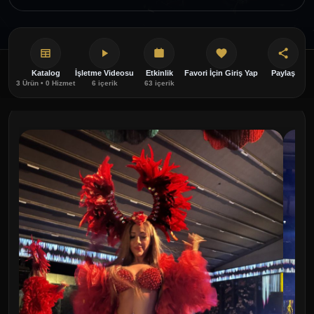
Katalog
İşletme Videosu
Etkinlik
Favori İçin Giriş Yap
Paylaş
3 Ürün • 0 Hizmet
6 içerik
63 içerik