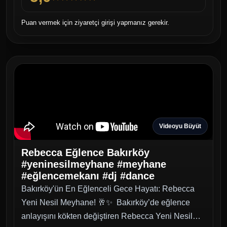
gece çalmak istediğiniz her an Rebecca Eğlence sizinle.
Samimi ve güler yüzlü ekibimiz, gecenizin kusursuz ve
Puan vermek için ziyaretçi girişi yapmanız gerekir.
eğlenceli geçmesi için her detayı özenle planlıyor.
Siz de lezzetin doyasıya eğlenceyle, dostluğun kesintisiz
müzikle harmanlandığı bu eşsiz atmosferde yerinizi almak
için şimdiden rezervasyonunuzu yaptırın!
Videoyu Büyüt
Rebecca Eğlence Bakırköy
#yeninesilmeyhane #meyhane
#eğlencemekanı #dj #dance
Bakırköy'ün En Eğlenceli Gece Hayatı: Rebecca
Yeni Nesil Meyhane! 🥂✨ Bakırköy’de eğlence
anlayışını kökten değiştiren Rebecca Yeni Nesil