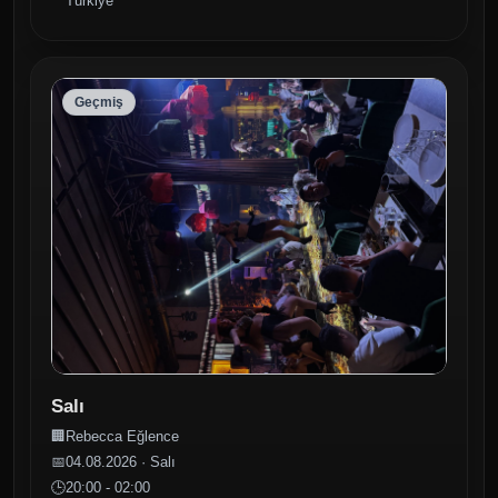
Türkiye
Geçmiş
Salı
🏢
Rebecca Eğlence
📅
04.08.2026 · Salı
🕒
20:00 - 02:00