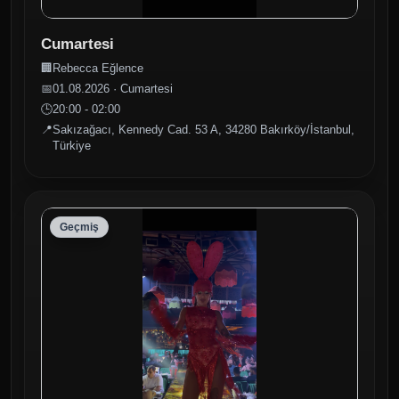
Cumartesi
🏢
Rebecca Eğlence
📅
01.08.2026 · Cumartesi
🕒
20:00 - 02:00
📍
Sakızağacı, Kennedy Cad. 53 A, 34280 Bakırköy/İstanbul,
Türkiye
Geçmiş