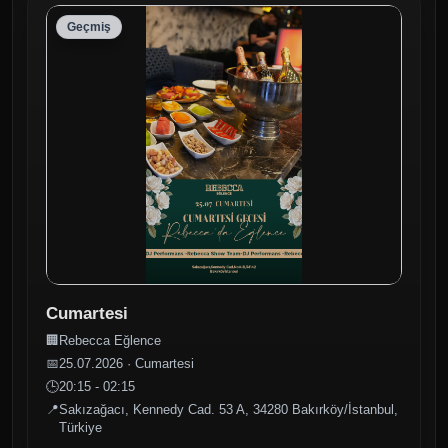
Geçmiş
Cumartesi
🏢
Rebecca Eğlence
📅
25.07.2026 · Cumartesi
🕒
20:15 - 02:15
📍
Sakızağacı, Kennedy Cad. 53 A, 34280 Bakırköy/İstanbul,
Türkiye