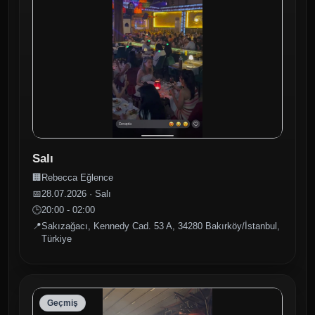
Salı
🏢
Rebecca Eğlence
📅
28.07.2026 · Salı
🕒
20:00 - 02:00
📍
Sakızağacı, Kennedy Cad. 53 A, 34280 Bakırköy/İstanbul,
Türkiye
Geçmiş