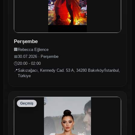
Perşembe
🏢
Rebecca Eğlence
📅
30.07.2026 · Perşembe
🕒
20:00 - 02:00
📍
Sakızağacı, Kennedy Cad. 53 A, 34280 Bakırköy/İstanbul,
Türkiye
Geçmiş