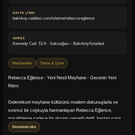
SAYFA LINKI
bakirkoy.caddesi.com/isletme/rebecca-eglence
ADRES
Kennedy Cad. 53 A · Sakızağacı - Bakırköy/İstanbul
Meyhaneler
Yeme & İçme
Rebecca Eğlence - Yeni Nesil Meyhane - Gecenin Yeni
Ritmi
Geleneksel meyhane kültürünü modern dokunuşlarla ve
sınırsız bir coşkuyla harmanlayan Rebecca Eğlence,
misafirlerine sadece bir akşam yemeği değil, baştan sona
unutulmaz bir deneyim sunuyor. "Yeni Nesil Meyhane"
Devamını oku
konseptinin en iddialı ve şık temsilcilerinden biri olan