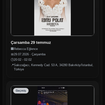
Çarsamba 29 temmuz
🏢
Rebecca Eğlence
📅
29.07.2026 · Çarşamba
🕒
20:02 - 02:02
📍
Sakızağacı, Kennedy Cad. 53 A, 34280 Bakırköy/İstanbul,
Türkiye
Geçmiş