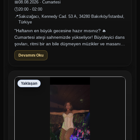
📅
08.08.2026 · Cumartesi
🕒
20:00 - 02:00
📍
Sakızağacı, Kennedy Cad. 53 A, 34280 Bakırköy/İstanbul,
Türkiye
"Haftanın en büyük gecesine hazır mısınız? 🔥
Cumartesi ateşi sahnemizde yükseliyor! Büyüleyici dans
şovları, ritmi bir an bile düşmeyen müzikler ve masanıza
eşlik eden özel lezzetl...
Devamını Oku
Yaklaşan