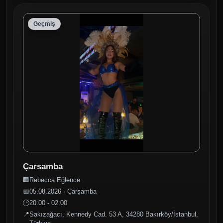
Geçmiş
Çarsamba
🏢
Rebecca Eğlence
📅
05.08.2026 · Çarşamba
🕒
20:00 - 02:00
📍
Sakızağacı, Kennedy Cad. 53 A, 34280 Bakırköy/İstanbul,