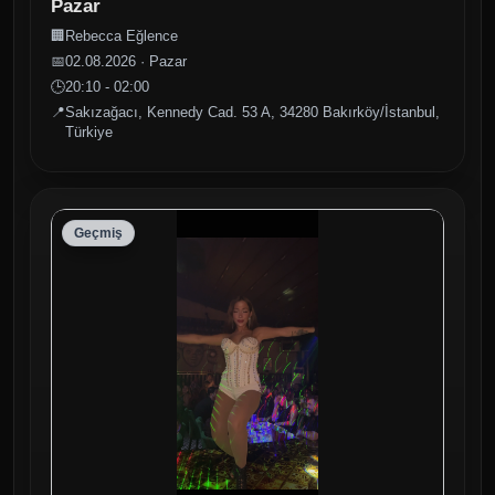
Pazar
🏢
Rebecca Eğlence
📅
02.08.2026 · Pazar
🕒
20:10 - 02:00
📍
Sakızağacı, Kennedy Cad. 53 A, 34280 Bakırköy/İstanbul,
Türkiye
Geçmiş