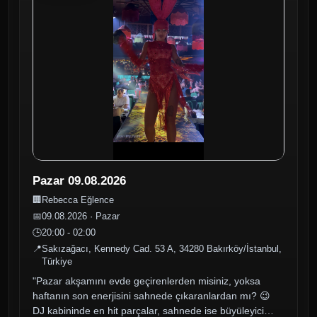
Pazar 09.08.2026
🏢
Rebecca Eğlence
📅
09.08.2026 · Pazar
🕒
20:00 - 02:00
📍
Sakızağacı, Kennedy Cad. 53 A, 34280 Bakırköy/İstanbul,
Türkiye
"Pazar akşamını evde geçirenlerden misiniz, yoksa
haftanın son enerjisini sahnede çıkaranlardan mı? 😉
DJ kabininde en hit parçalar, sahnede ise büyüleyici