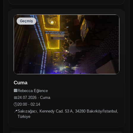
Geçmiş
Cuma
🏢
Rebecca Eğlence
📅
24.07.2026 · Cuma
🕒
20:00 - 02:14
📍
Sakızağacı, Kennedy Cad. 53 A, 34280 Bakırköy/İstanbul,
Türkiye