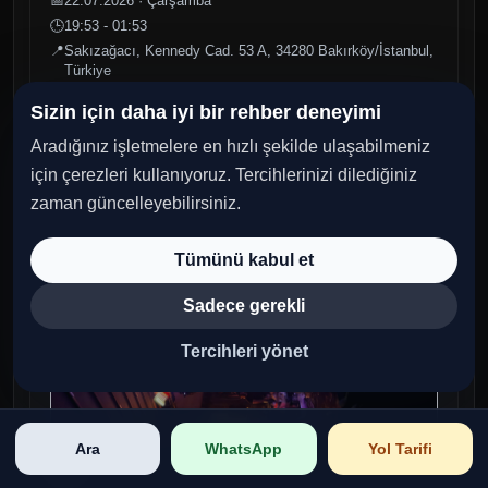
📅
22.07.2026 · Çarşamba
🕒
19:53 - 01:53
📍
Sakızağacı, Kennedy Cad. 53 A, 34280 Bakırköy/İstanbul,
Türkiye
Sizin için daha iyi bir rehber deneyimi
Aradığınız işletmelere en hızlı şekilde ulaşabilmeniz
Geçmiş
için çerezleri kullanıyoruz. Tercihlerinizi dilediğiniz
zaman güncelleyebilirsiniz.
Tümünü kabul et
Sadece gerekli
Tercihleri yönet
Ara
WhatsApp
Yol Tarifi
Salı