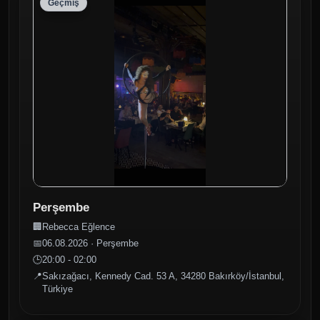
Geçmiş
Perşembe
🏢
Rebecca Eğlence
📅
06.08.2026 · Perşembe
🕒
20:00 - 02:00
📍
Sakızağacı, Kennedy Cad. 53 A, 34280 Bakırköy/İstanbul,
Türkiye