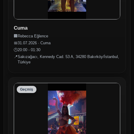
Cuma
🏢
Rebecca Eğlence
📅
31.07.2026 · Cuma
🕒
20:00 - 01:30
📍
Sakızağacı, Kennedy Cad. 53 A, 34280 Bakırköy/İstanbul,
Türkiye
Geçmiş