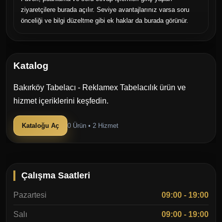
ziyaretçilere burada açılır. Seviye avantajlarınız varsa soru
önceliği ve bilgi düzeltme gibi ek haklar da burada görünür.
Kurumsal Tasarım: Markanızın ruhunu yansıtan özgün
grafik ve üretim süreçleri.
Dayanıklı Uygulama: Hava koşullarına karşı dirençli, yüksek
Katalog
kaliteli işçilik.
Bakırköy Tabelacı - Reklamex Tabelacılık ürün ve
hizmet içeriklerini keşfedin.
Anahtar Teslim Hizmet: Keşiften montaja kadar tüm süreci
profesyonelce yönetiyoruz.
Kataloğu Aç
0 Ürün • 2 Hizmet
Neden Reklamex?
Sadece bir tabela yapmıyoruz; işletmenizin caddedeki
imzası olacak, müşterilerinizin dikkatini çekecek ve
Çalışma Saatleri
markanızın kalitesini ilk bakışta yansıtacak çözümler
Pazartesi
09:00 - 19:00
üretiyoruz. Yılların verdiği deneyimle, en doğru malzemeyi
en estetik tasarımla birleştiriyoruz.
Salı
09:00 - 19:00