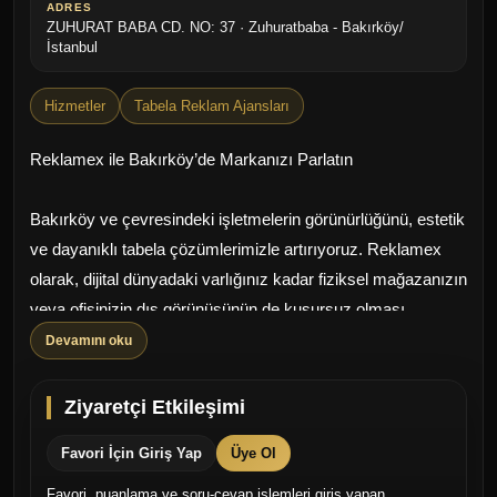
ADRES
ZUHURAT BABA CD. NO: 37 · Zuhuratbaba - Bakırköy/
İstanbul
Hizmetler
Tabela Reklam Ajansları
Reklamex ile Bakırköy’de Markanızı Parlatın
Bakırköy ve çevresindeki işletmelerin görünürlüğünü, estetik
ve dayanıklı tabela çözümlerimizle artırıyoruz. Reklamex
olarak, dijital dünyadaki varlığınız kadar fiziksel mağazanızın
veya ofisinizin dış görünüşünün de kusursuz olması
gerektiğine inanıyoruz.
Devamını oku
Hizmetlerimiz:
Ziyaretçi Etkileşimi
Favori İçin Giriş Yap
Üye Ol
Modern Tabela Çözümleri: Işıklı, ışıksız, kutu harf ve
modern pleksi uygulamalar.
Favori, puanlama ve soru-cevap işlemleri giriş yapan