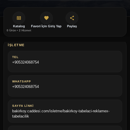
Katalog
Favori İçin Giriş Yap
Paylaş
0 Ürün • 2 Hizmet
İŞLETME
TEL
+905324068754
WHATSAPP
+905324068754
SAYFA LINKI
bakirkoy.caddesi.com/isletme/bakirkoy-tabelaci-reklamex-
tabelacilik