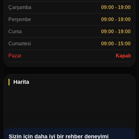
Çarşamba
09:00 - 19:00
Bizimle İletişime Geçin
Bakırköy’de fark yaratmak ve işletmenizin dış görünüşünü
Perşembe
09:00 - 19:00
yenilemek için profesyonel destek alın.
Cuma
09:00 - 19:00
🌐 Web Sitemizi İnceleyin: reklamex.com.tr
Cumartesi
09:00 - 15:00
Pazar
Kapalı
📍 Yerimiz: Bakırköy, İstanbul
Harita
Sizin için daha iyi bir rehber deneyimi