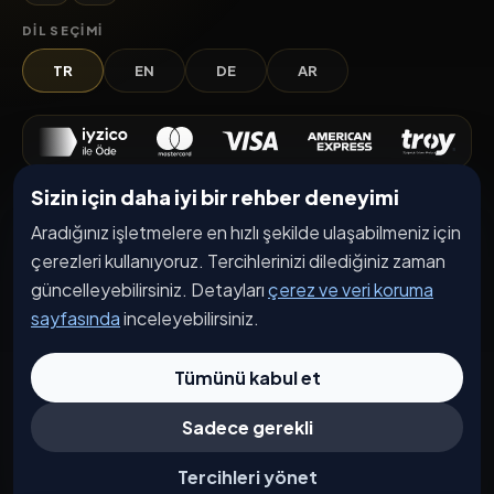
DIL SEÇIMI
TR
EN
DE
AR
Sizin için daha iyi bir rehber deneyimi
Keşfet
Aradığınız işletmelere en hızlı şekilde ulaşabilmeniz için
İşletmeler
çerezleri kullanıyoruz. Tercihlerinizi dilediğiniz zaman
Etkinlikler
güncelleyebilirsiniz. Detayları
çerez ve veri koruma
sayfasında
inceleyebilirsiniz.
Kampanyalar
Haberler
Tümünü kabul et
İşletme Başvurusu
Sadece gerekli
Kurumsal
Tercihleri yönet
Hakkımızda