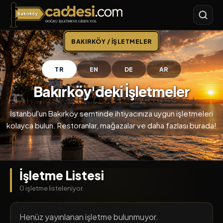
Bakırköy
Caddesi.com
BAKIRKÖY / İŞLETMELER
TR
EN
DE
AR
Bakırköy'deki İşletmeler
İstanbul'un Bakırköy semtinde ihtiyacınıza uygun işletmeleri
kolayca bulun. Restoranlar, mağazalar ve daha fazlası burada!
İşletme Listesi
0 işletme listeleniyor.
Henüz yayınlanan işletme bulunmuyor.