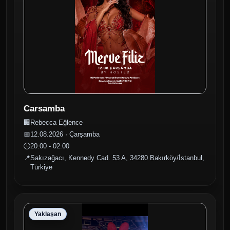
kanalımıza abone olup
videomuzu beğenirseniz
çok seviniriz! 👇 📞
Rezervasyon ve İletişim:
05452032008
#RebeccaEğlence
#YeniNesilMeyhane
#GeceHayatı #Eğlence
#TürkçePop #Meyhane
#BakırköyGeceHayatı
#Kampanya
#LezzetVeEğlence
Carsamba
🏢
Rebecca Eğlence
📅
12.08.2026 · Çarşamba
🕒
20:00 - 02:00
📍
Sakızağacı, Kennedy Cad. 53 A, 34280 Bakırköy/İstanbul,
Türkiye
Yaklaşan