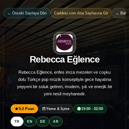
← Önceki Sayfaya Dön
Caddesi.com Ana Sayfasına Git
← Bakır
Rebecca Eğlence
Rebecca Eğlence, enfes imza mezeleri ve coşku
dolu Türkçe pop müzik konseptiyle gece hayatına
yepyeni bir soluk getiren, modern, şık ve enerjik bir
yeni nesil meyhanedir.
5,0 Puan
Yeme & İçme
19:00 - 02:00
TR
EN
DE
AR