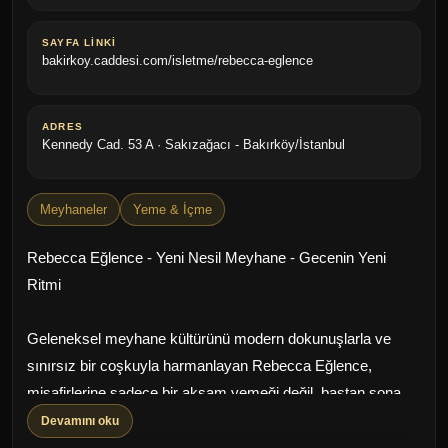
SAYFA LINKI
bakirkoy.caddesi.com/isletme/rebecca-eglence
ADRES
Kennedy Cad. 53 A · Sakızağacı - Bakırköy/İstanbul
Meyhaneler
Yeme & İçme
Rebecca Eğlence - Yeni Nesil Meyhane - Gecenin Yeni
Ritmi
Geleneksel meyhane kültürünü modern dokunuşlarla ve
sınırsız bir coşkuyla harmanlayan Rebecca Eğlence,
misafirlerine sadece bir akşam yemeği değil, baştan sona
unutulmaz bir deneyim sunuyor. "Yeni Nesil Meyhane"
Devamını oku
konseptinin en iddialı ve şık temsilcilerinden biri olan