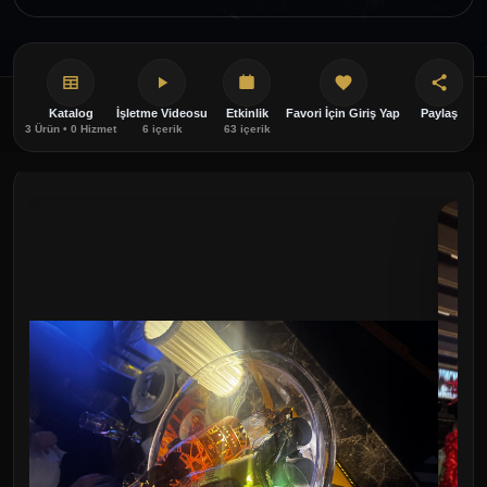
Katalog
İşletme Videosu
Etkinlik
Favori İçin Giriş Yap
Paylaş
3 Ürün • 0 Hizmet
6 içerik
63 içerik