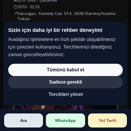
📅
22.07.2026 · Çarşamba
🕒
19:53 - 01:53
📍
Sakızağacı, Kennedy Cad. 53 A, 34280 Bakırköy/İstanbul,
Türkiye
Sizin için daha iyi bir rehber deneyimi
Aradığınız işletmelere en hızlı şekilde ulaşabilmeniz
Geçmiş
için çerezleri kullanıyoruz. Tercihlerinizi dilediğiniz
zaman güncelleyebilirsiniz.
Tümünü kabul et
Sadece gerekli
Tercihleri yönet
Ara
WhatsApp
Yol Tarifi
Salı