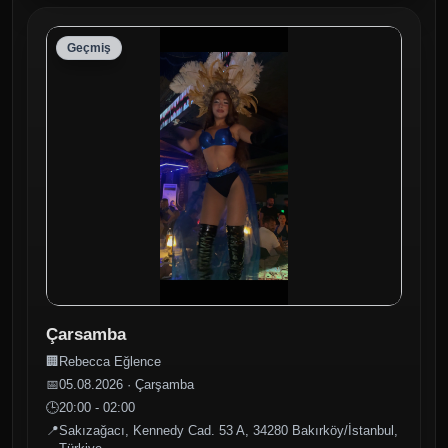
Geçmiş
Çarsamba
🏢
Rebecca Eğlence
📅
05.08.2026 · Çarşamba
🕒
20:00 - 02:00
📍
Sakızağacı, Kennedy Cad. 53 A, 34280 Bakırköy/İstanbul,