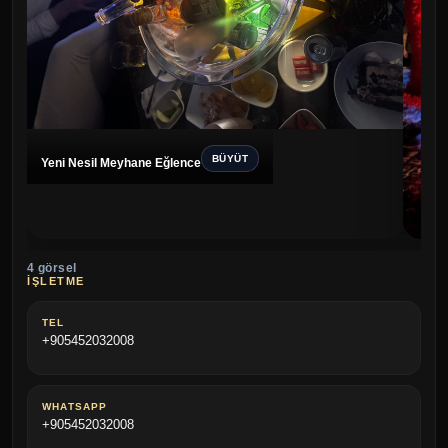
BÜYÜT
Yeni Nesil Meyhane Eğlence
4 görsel
Bakır
İŞLETME
TEL
+905452032008
WHATSAPP
+905452032008