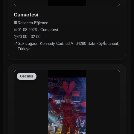
Cumartesi
🏢
Rebecca Eğlence
📅
01.08.2026 · Cumartesi
🕒
20:00 - 02:00
📍
Sakızağacı, Kennedy Cad. 53 A, 34280 Bakırköy/İstanbul,
Türkiye
Geçmiş