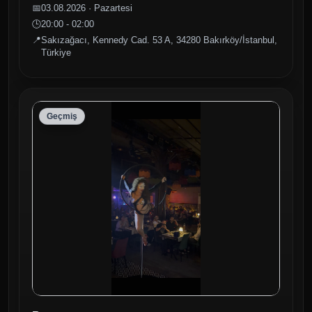
📅
03.08.2026 · Pazartesi
🕒
20:00 - 02:00
📍
Sakızağacı, Kennedy Cad. 53 A, 34280 Bakırköy/İstanbul,
Türkiye
Geçmiş