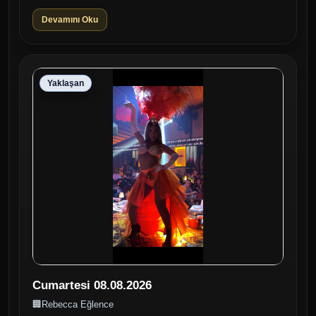
dans şovlarıyla Pazar gec...
Devamını Oku
Yaklaşan
Cumartesi 08.08.2026
🏢
Rebecca Eğlence