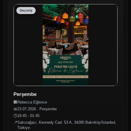
Geçmiş
Perşembe
🏢
Rebecca Eğlence
📅
23.07.2026 · Perşembe
🕒
19:45 - 01:45
📍
Sakızağacı, Kennedy Cad. 53 A, 34280 Bakırköy/İstanbul,
Türkiye