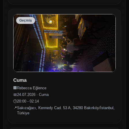
Geçmiş
Cuma
🏢
Rebecca Eğlence
📅
24.07.2026 · Cuma
🕒
20:00 - 02:14
📍
Sakızağacı, Kennedy Cad. 53 A, 34280 Bakırköy/İstanbul,
Türkiye