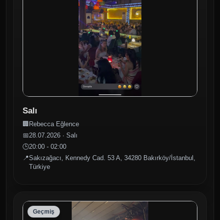
Salı
🏢
Rebecca Eğlence
📅
28.07.2026 · Salı
🕒
20:00 - 02:00
📍
Sakızağacı, Kennedy Cad. 53 A, 34280 Bakırköy/İstanbul,
Türkiye
Geçmiş