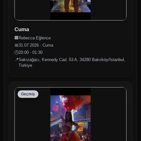
Cuma
🏢
Rebecca Eğlence
📅
31.07.2026 · Cuma
🕒
20:00 - 01:30
📍
Sakızağacı, Kennedy Cad. 53 A, 34280 Bakırköy/İstanbul,
Türkiye
Geçmiş