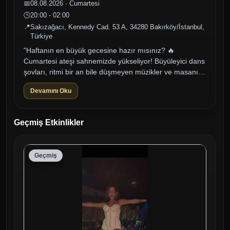
📅
08.08.2026 · Cumartesi
🕒
20:00 - 02:00
📍
Sakızağacı, Kennedy Cad. 53 A, 34280 Bakırköy/İstanbul,
Türkiye
"Haftanın en büyük gecesine hazır mısınız? 🔥
Cumartesi ateşi sahnemizde yükseliyor! Büyüleyici dans
şovları, ritmi bir an bile düşmeyen müzikler ve masanıza
eşlik eden özel lezzetl...
Devamını Oku
Geçmiş Etkinlikler
Geçmiş