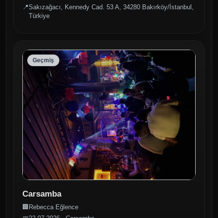
📍
Sakızağacı, Kennedy Cad. 53 A, 34280 Bakırköy/İstanbul,
Türkiye
Geçmiş
Carsamba
🏢
Rebecca Eğlence