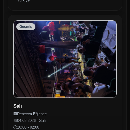
Türkiye
Geçmiş
Salı
🏢
Rebecca Eğlence
📅
04.08.2026 · Salı
🕒
20:00 - 02:00