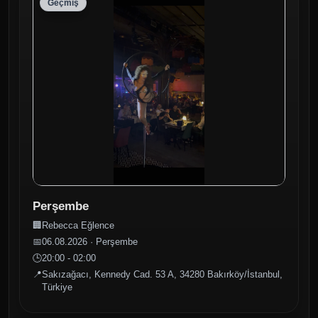
Geçmiş
Perşembe
🏢
Rebecca Eğlence
📅
06.08.2026 · Perşembe
🕒
20:00 - 02:00
📍
Sakızağacı, Kennedy Cad. 53 A, 34280 Bakırköy/İstanbul,
Türkiye