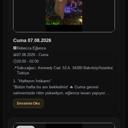
Cuma 07.08.2026
🏢
Rebecca Eğlence
📅
07.08.2026 · Cuma
🕒
20:00 - 02:00
📍
Sakızağacı, Kennedy Cad. 53 A, 34280 Bakırköy/İstanbul,
Türkiye
1. "Haftanın İntikamı"
"Bütün hafta bu anı beklediniz! 🔥 Cuma gecesi
sahnemizde ritim yükseliyor, eğlence tavan yapıyor.
Dansçı kızlarımızın büyüleyici şovları, DJ kabininden
Devamını Oku
yük...