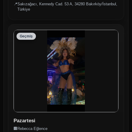
📍
Sakızağacı, Kennedy Cad. 53 A, 34280 Bakırköy/İstanbul,
Türkiye
Geçmiş
Pazartesi
🏢
Rebecca Eğlence