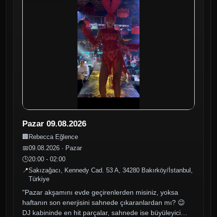
Pazar 09.08.2026
🏢
Rebecca Eğlence
📅
09.08.2026 · Pazar
🕒
20:00 - 02:00
📍
Sakızağacı, Kennedy Cad. 53 A, 34280 Bakırköy/İstanbul,
Türkiye
"Pazar akşamını evde geçirenlerden misiniz, yoksa
haftanın son enerjisini sahnede çıkaranlardan mı? 😉
DJ kabininde en hit parçalar, sahnede ise büyüleyici