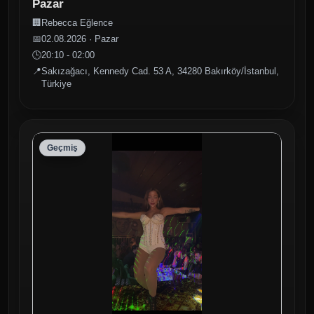
Pazar
🏢
Rebecca Eğlence
📅
02.08.2026 · Pazar
🕒
20:10 - 02:00
📍
Sakızağacı, Kennedy Cad. 53 A, 34280 Bakırköy/İstanbul,
Türkiye
Geçmiş