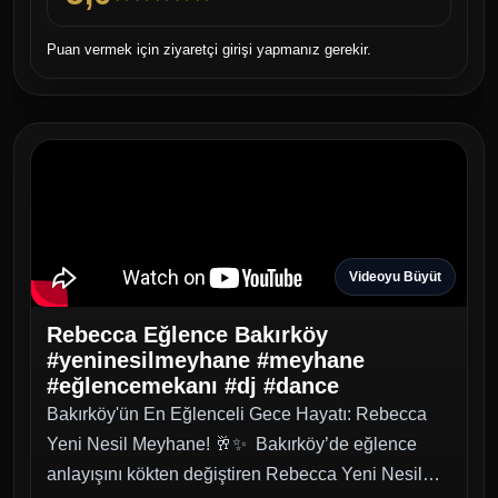
gece çalmak istediğiniz her an Rebecca Eğlence sizinle.
Samimi ve güler yüzlü ekibimiz, gecenizin kusursuz ve
Puan vermek için ziyaretçi girişi yapmanız gerekir.
eğlenceli geçmesi için her detayı özenle planlıyor.
Siz de lezzetin doyasıya eğlenceyle, dostluğun kesintisiz
müzikle harmanlandığı bu eşsiz atmosferde yerinizi almak
için şimdiden rezervasyonunuzu yaptırın!
Videoyu Büyüt
Rebecca Eğlence Bakırköy
#yeninesilmeyhane #meyhane
#eğlencemekanı #dj #dance
Bakırköy'ün En Eğlenceli Gece Hayatı: Rebecca
Yeni Nesil Meyhane! 🥂✨ Bakırköy’de eğlence
anlayışını kökten değiştiren Rebecca Yeni Nesil