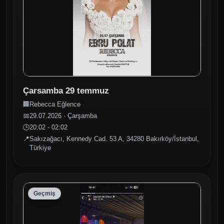
Çarsamba 29 temmuz
🏢
Rebecca Eğlence
📅
29.07.2026 · Çarşamba
🕒
20:02 - 02:02
📍
Sakızağacı, Kennedy Cad. 53 A, 34280 Bakırköy/İstanbul,
Türkiye
Geçmiş