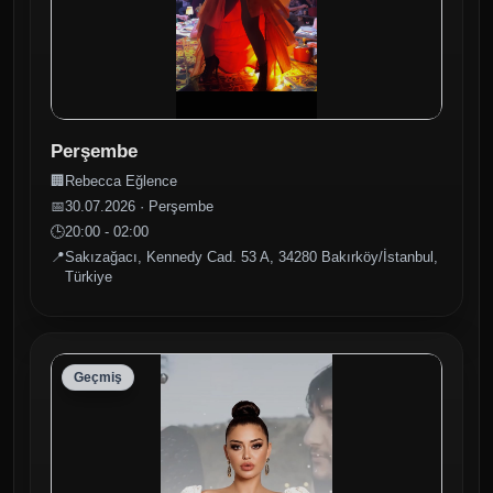
Perşembe
🏢
Rebecca Eğlence
📅
30.07.2026 · Perşembe
🕒
20:00 - 02:00
📍
Sakızağacı, Kennedy Cad. 53 A, 34280 Bakırköy/İstanbul,
Türkiye
Geçmiş