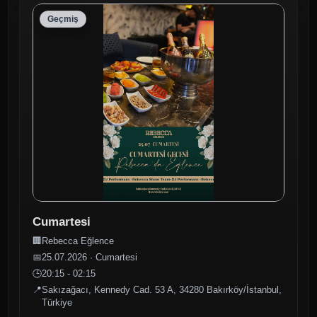
Geçmiş
Cumartesi
🏢
Rebecca Eğlence
📅
25.07.2026 · Cumartesi
🕒
20:15 - 02:15
📍
Sakızağacı, Kennedy Cad. 53 A, 34280 Bakırköy/İstanbul,
Türkiye