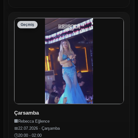
Geçmiş
Çarsamba
🏢
Rebecca Eğlence
📅
22.07.2026 · Çarşamba
🕒
20:00 - 02:00