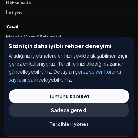
Hakkımızda
İletişim
Yasal
Mesafeli Satış Sözleşmesi
Sizin için daha iyi bir rehber deneyimi
İptal / İade Koşulları
Aradığınız işletmelere en hızlı şekilde ulaşabilmeniz için
Hizmet Şartları
çerezleri kullanıyoruz. Tercihlerinizi dilediğiniz zaman
Gizlilik Politikası
güncelleyebilirsiniz. Detayları
çerez ve veri koruma
Üyelik Sözleşmesi
sayfasında
inceleyebilirsiniz.
Kişisel Veri Koruma
Tümünü kabul et
Sadece gerekli
© 2026 Caddesi.com. Tüm hakları saklıdır.
Çerez Tercihleri
Tercihleri yönet