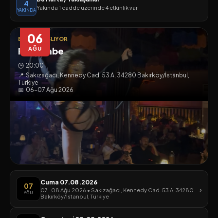
4
Yakında 1 cadde üzerinde 4 etkinlik var
YAKINDA
06
BUGÜN BAŞLIYOR
Perşembe
AĞU
🕒
20:00
📍
Sakızağacı, Kennedy Cad. 53 A, 34280 Bakırköy/İstanbul,
Türkiye
📅
06-07 Ağu 2026
Cuma 07.08.2026
07
›
07-08 Ağu 2026 • Sakızağacı, Kennedy Cad. 53 A, 34280
AĞU
Bakırköy/İstanbul, Türkiye