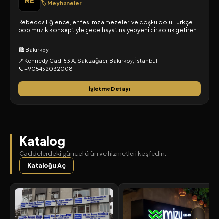
RE
🏷️ Meyhaneler
Rebecca Eğlence, enfes imza mezeleri ve coşku dolu Türkçe
pop müzik konseptiyle gece hayatına yepyeni bir soluk getiren,
modern, şık ve enerjik bir yeni nesil meyhanedir.
🏙️ Bakırköy
📍 Kennedy Cad. 53 A, Sakızağacı, Bakırköy, İstanbul
📞 +905452032008
İşletme Detayı
Katalog
Caddelerdeki güncel ürün ve hizmetleri keşfedin.
Kataloğu Aç