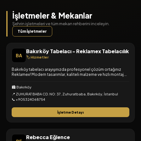
İşletmeler & Mekanlar
Şehrin işletmeleri ve tüm mekan rehberini inceleyin.
Tüm İşletmeler
Bakırköy Tabelacı - Reklamex Tabelacılık
BA
🏷️ Hizmetler
Bakırköy tabelacı arayışınızda profesyonel çözüm ortağınız
Reklamex! Modern tasarımlar, kaliteli malzeme ve hızlı montaj.
İşletmenizin yüzü için hemen tıklayın!
🏙️ Bakırköy
📍 ZUHURAT BABA CD. NO: 37, Zuhuratbaba, Bakırköy, İstanbul
📞 +905324068754
İşletme Detayı
Rebecca Eğlence