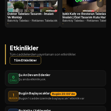
>
Doktor Tabelası Tasarım - İmalatı
Işıklı Kafe ve Restoran Tabelası
Ve Montajı
İmalatı | Özel Tasarım Kutu Harf
Bakırköy Tabelacı - Reklamex Tabelacılık
Çözümleri
Bakırköy Tabelacı - Reklamex Tabelacıl
-
-
Etkinlikler
Tüm caddelerden yayınlanan son etkinlikler.
Tüm Etkinlikler
Şu An Devam Edenler
0
Şu anda etkinlik yok.
CANLI
Bugün Başlayacaklar
Bugün 20:00'de
1
Bugün 1 cadde üzerinde başlayacak 1 etkinlik var
BUGÜN
Bu Hafta / Yaklaşanlar